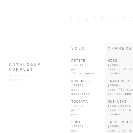
CLAIRE-M
SOLO
CHAMBRE
PETITE
HISS
CATALOGUE
(2001)
(2004)
COMPLET
pour
pour quatuo
flûte seule
cordes
télécharger
en pdf
NOX RUIT
TRACASSERI
(2013)
(2006)
pour
pour fl, cl
accordéon
vn, vc, pno
TOCCATA
QUI-VIVE
(2020)
(2007/2014)
pour
pour trio à
piano
cordes
LUBIE
IN BETWEEN
(2020)
(2008)
pour
pour trio à