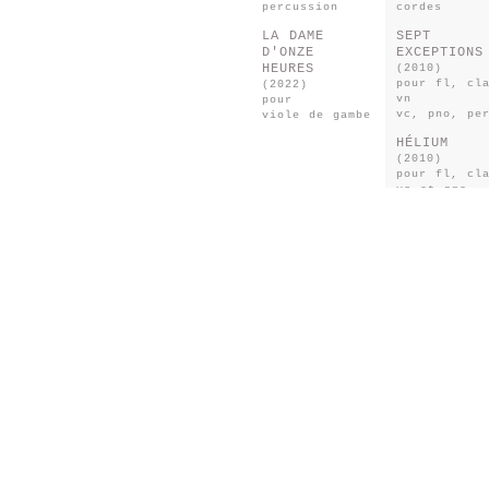
percussion
cordes
LA DAME
SEPT
D'ONZE
EXCEPTIONS
HEURES
(2010)
pour fl, cl
(2022)
vn
pour
vc, pno, pe
viole de gambe
HÉLIUM
(2010)
pour fl, cl
vc et pno
COURANTE
(2011)
pour fl, cl
alt, vc, pn
PASSE PASS
(2011)
pour sax et
perc
CONCILIABU
(2012)
pour quatre
percussions
LA SIXIÈME
HEURE
(2014)